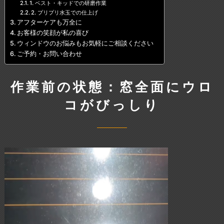
1. ベスト・キッドでの研磨作業
2. プリプリ水玉での仕上げ
アフターケアも万全に
お客様の笑顔が私の喜び
ウィンドウのお悩みもお気軽にご相談ください
ご予約・お問い合わせ
作業前の状態：窓全面にウロ
コがびっしり
動
画
プ
レ
ー
ヤ
ー